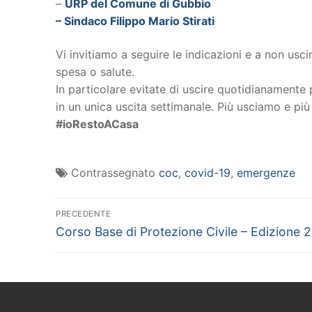
–
URP del Comune di Gubbio
–
Sindaco Filippo Mario Stirati
Vi invitiamo a seguire le indicazioni e a non usc
spesa o salute.
In particolare evitate di uscire quotidianamente 
in un unica uscita settimanale. Più usciamo e più
#ioRestoACasa
Contrassegnato
coc
,
covid-19
,
emergenze
Navigazione
PRECEDENTE
Articolo
articoli
Corso Base di Protezione Civile – Edizione 
precedente: