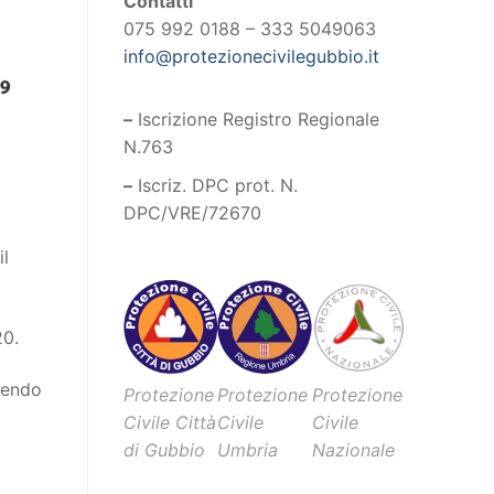
Contatti
075 992 0188 – 333 5049063
info@protezionecivilegubbio.it
–
Iscrizione Registro Regionale
N.763
–
Iscriz. DPC prot. N.
DPC/VRE/72670
il
20.
ndendo
Protezione
Protezione
Protezione
Civile Città
Civile
Civile
di Gubbio
Umbria
Nazionale