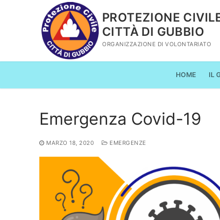
Vai
PROTEZIONE CIVIL
al
CITTÀ DI GUBBIO
contenuto
ORGANIZZAZIONE DI VOLONTARIATO
HOME
IL
Emergenza Covid-19
MARZO 18, 2020
EMERGENZE