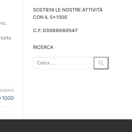
SOSTIENI LE NOSTRE ATTIVITÀ
CON IL 5×1000
ro,
C.F. 03086680547
 tutto
RICERCA
Cerca:
CESSIVO
5×1000